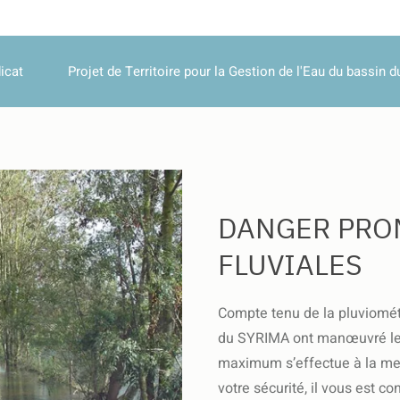
icat
Projet de Territoire pour la Gestion de l'Eau du bassin d
DANGER PRO
FLUVIALES
Compte tenu de la pluviométr
du SYRIMA ont manœuvré les
maximum s’effectue à la mer
votre sécurité, il vous est co