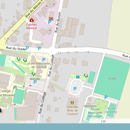
Leaflet
| ©
OpenStreetMap