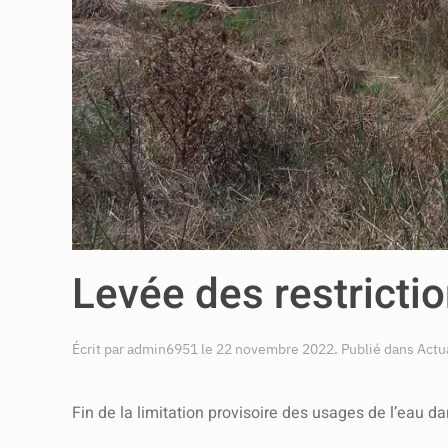
Levée des restricti
Écrit par
admin6951
le
22 novembre 2022
. Publié dans
Actu
Fin de la limitation provisoire des usages de l’eau